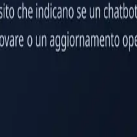
? 10 segnali chiari
perimento carino da provare o un aggiornamento operativo urgente.
gent improvement suggestions, and multi-language support.