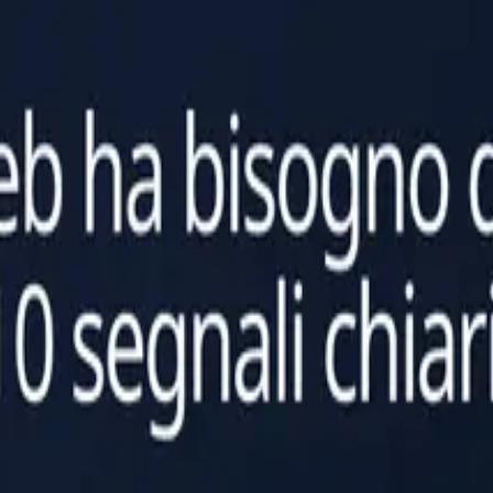
so di risoluzione e qualità dei lead
vero migliorando la qualità dell'assistenza, la qualità del pipeline e l'imp
b aziendali
dalla scarsa preparazione dei contenuti al cattivo posizionamento, sovra-
re o mantenere
AI per siti web, dall'implementazione e governance alla manutenzione de