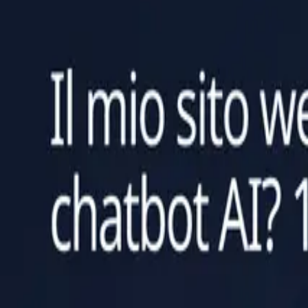
Leggi l'articolo
Strategia
12 aprile 2026
12 min di lettura
KPI per chatbot AI: come misurare ROI, tas
Un set pratico di KPI per capire se il suo chatbot è solo attivo o sta dav
Leggi l'articolo
Strategia
11 aprile 2026
13 min di lettura
12 errori comuni dei chatbot IA sui siti we
Una guida sul campo agli errori più frequenti nel rollout dei chatbot, 
Leggi l'articolo
Strategia
4 aprile 2026
12 min di lettura
Costi dei chatbot AI: sviluppare, acquista
Uno sguardo realistico a dove risiedono davvero i costi di un chatbot 