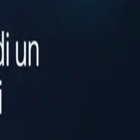
atto sui ricavi.
automazione e aspettative errate.
i contenuti e ai passaggi di supporto.