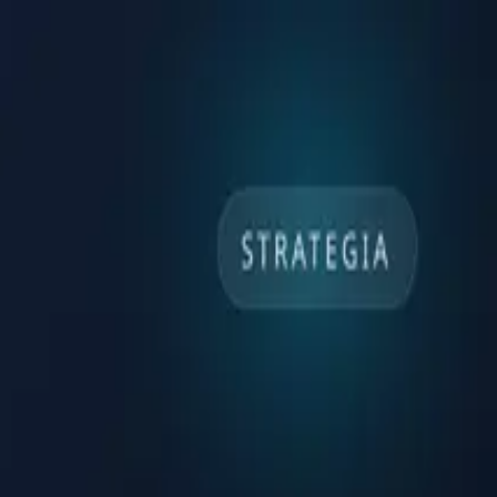
iusta.
gger, limiti per il mobile, accessibilità e una misurazione equa del