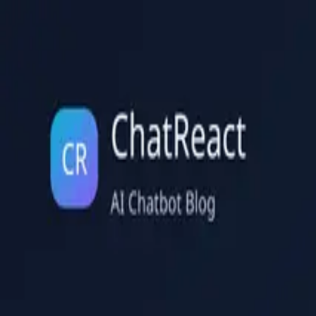
ChatReact
Features
Integrations
Pricing
Partners
Docs
Blog
Log in
Get Started
Torna al blog
Archivio categoria
Strategia
Framework decisionali, pianificazione del rollout, segnali di acquisto 
Strategia
31 luglio 2026
10 min di lettura
Approccio proattivo del chatbot: trigger, 
I messaggi proattivi del chatbot aiutano solo se l'occasione, il timing e
successo.