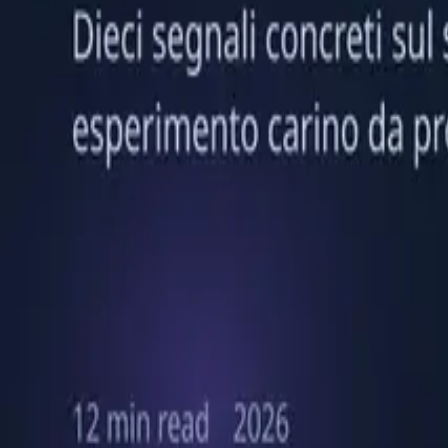
Leggi l'articolo
Strategia
2 aprile 2026
12 min di lettura
Il mio sito web ha bisogno di un chatbot AI
Dieci segnali concreti sul sito che indicano se un chatbot AI è un es
Leggi l'articolo
ChatReact
AI-powered chatbot platform with automated FAQ generation, intelli
Product
Features
Pricing
Docs
Blog
API & MCP
Partners
Contact