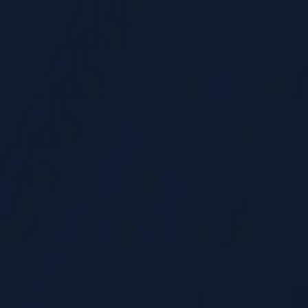
e considerazioni commerciali per lanciare la configurazione di chatbot g
frequency cap e UX rispettosa
 la frequenza sono corretti. Questa guida mostra regole concrete per i tri