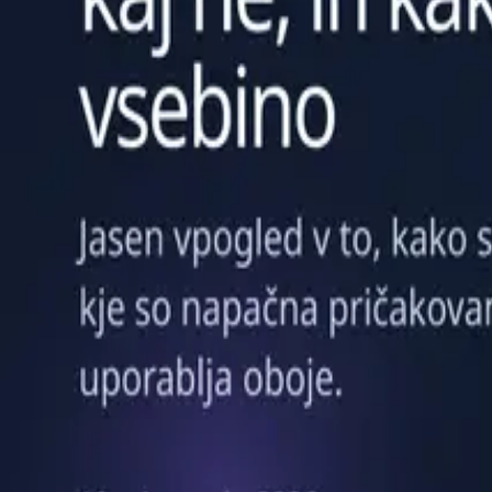
ChatReact
AI-powered chatbot platform with automated FAQ generation, intelli
Product
Features
Pricing
Docs
Blog
API & MCP
Partners
Contact
Legal
Imprint
Privacy Policy
Terms of Service
© 2026 ChatReact. All rights reserved.