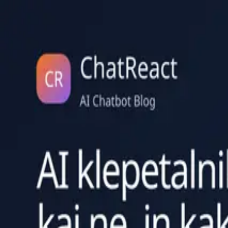
ChatReact
Features
Integrations
Pricing
Partners
Docs
Blog
Log in
Get Started
Nazaj na blog
Arhiv kategorije
Strategija vsebin
Članki o tem, kako vprašanja obiskovalcev spremeniti v jasnejšo vseb
Strategija vsebin
20. april 2026
10 min branja
AI klepetalnik in SEO: kaj pomaga, kaj ne,
Jasen vpogled v to, kako si SEO in spletni AI klepet medsebojno poma
Preberi članek