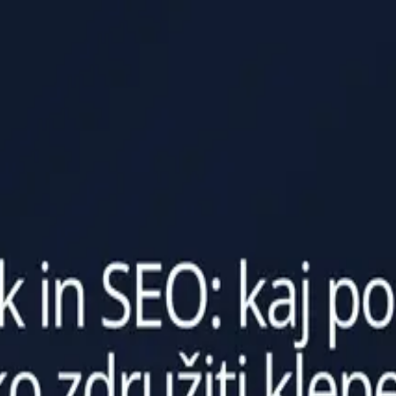
ino, močnejše poti in bolj uporabne spletne pogovore.
 in kako združiti klepet + vsebino
gata, kje so napačna pričakovanja in kako zgraditi potek dela, ki učink