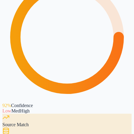
92%
Confidence
Low
Med
High
Source Match