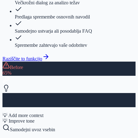
Večkrožni dialog za analizo težav
Predlaga spremembe osnovnih navodil
Samodejno ustvarja ali posodablja FAQ
Spremembe zahtevajo vaše odobritev
Raziščite to funkcijo
Before
65%
After
95%
+30%
💡 Add more context
💡 Improve tone
Samodejni uvoz vsebin