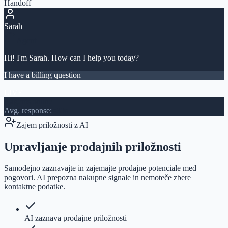
Handoff
Sarah
Agent
Hi! I'm Sarah. How can I help you today?
I have a billing question
LIVE
3 agents online
Avg. response:
<30s
Zajem priložnosti z AI
Upravljanje prodajnih priložnosti
Samodejno zaznavajte in zajemajte prodajne potenciale med
pogovori. AI prepozna nakupne signale in nemoteče zbere
kontaktne podatke.
AI zaznava prodajne priložnosti