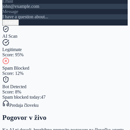
Email
john@example.com
Message
I have a question about...
Submit
AI Scan
Legitimate
Score: 95%
Spam Blocked
Score: 12%
Bot Detected
Score: 8%
Spam blocked today:
47
Predaja človeku
Pogovor v živo
Ko AI ni dovolj, brezhibno prenesite pogovore na človeške agente.