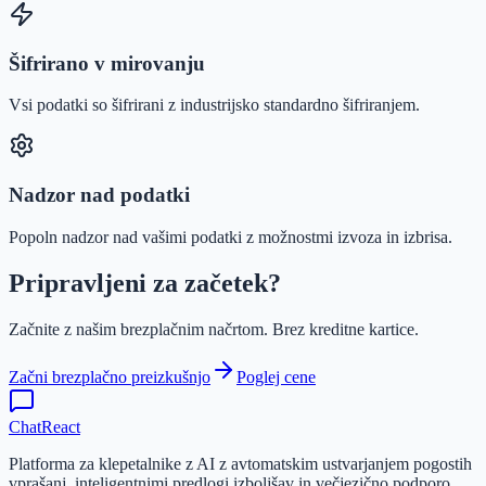
Šifrirano v mirovanju
Vsi podatki so šifrirani z industrijsko standardno šifriranjem.
Nadzor nad podatki
Popoln nadzor nad vašimi podatki z možnostmi izvoza in izbrisa.
Pripravljeni za začetek?
Začnite z našim brezplačnim načrtom. Brez kreditne kartice.
Začni brezplačno preizkušnjo
Poglej cene
ChatReact
Platforma za klepetalnike z AI z avtomatskim ustvarjanjem pogostih
vprašanj, inteligentnimi predlogi izboljšav in večjezično podporo.