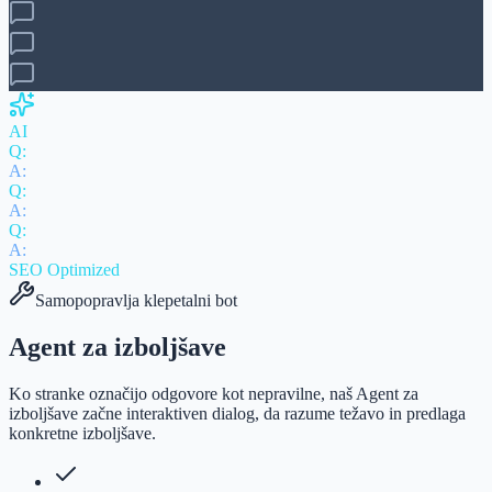
AI
Q:
A:
Q:
A:
Q:
A:
SEO Optimized
Samopopravlja klepetalni bot
Agent za izboljšave
Ko stranke označijo odgovore kot nepravilne, naš Agent za
izboljšave začne interaktiven dialog, da razume težavo in predlaga
konkretne izboljšave.