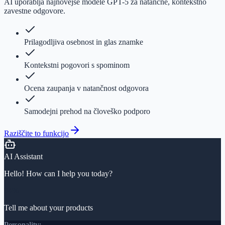
AI uporablja najnovejše modele GPT-5 za natančne, kontekstno
zavestne odgovore.
Prilagodljiva osebnost in glas znamke
Kontekstni pogovori s spominom
Ocena zaupanja v natančnost odgovora
Samodejni prehod na človeško podporo
Raziščite to funkcijo
AI Assistant
Hello! How can I help you today?
94%
Tell me about your products
Personality: