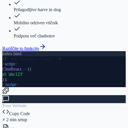
Prilagodljive barve in slog
Mobilno odziven vtičnik
Podpora več chatbotov
Raziščite to funkcijo
index.html
<!
-- Add this before </body> --
>
<
script
>
ChatReact
.
init
(
{
id
:
'abc123'
}
)
;
</
script
>
Your Website
Copy Code
⚡ 2 min setup