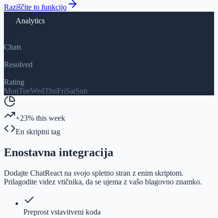
Raziščite to funkcijo
Analytics
Last 7 days
1.2k
Chats
89%
Resolved
4.8
Rating
Mon
Tue
Wed
Thu
Fri
Sat
Sun
+23% this week
En skriptni tag
Enostavna integracija
Dodajte ChatReact na svojo spletno stran z enim skriptom.
Prilagodite videz vtičnika, da se ujema z vašo blagovno znamko.
Preprost vstavitveni koda