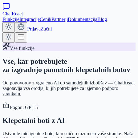
ChatReact
Funkcije
Integracije
Cenik
Partnerji
Dokumentacija
Blog
Prijava
Začni
Vse funkcije
Vse, kar potrebujete
za izgradnjo pametnih klepetalnih botov
Od pogovorov z vgrajeno AI do samodejnih izboljšav — ChatReact
zagotavlja vsa orodja, ki jih potrebujete za izjemno podporo
strankam.
Pogon: GPT-5
Klepetalni boti z AI
Ustvarite inteligentne bote, ki resnično razumejo vaše stranke. Naša