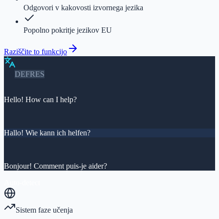
Odgovori v kakovosti izvornega jezika
Popolno pokritje jezikov EU
Raziščite to funkcijo
EN
DE
FR
ES
🇺🇸
Hello! How can I help?
🇩🇪
Hallo! Wie kann ich helfen?
🇫🇷
Bonjour! Comment puis-je aider?
Auto-detect
Sistem faze učenja