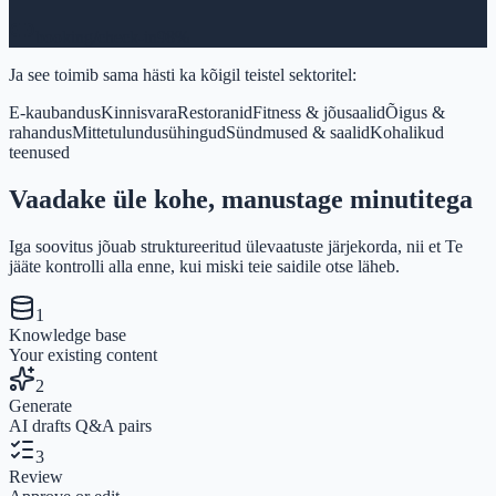
booking/check-in
98%
Ja see toimib sama hästi ka kõigil teistel sektoritel:
E-kaubandus
Kinnisvara
Restoranid
Fitness & jõusaalid
Õigus &
rahandus
Mittetulundusühingud
Sündmused & saalid
Kohalikud
teenused
Vaadake üle kohe, manustage minutitega
Iga soovitus jõuab struktureeritud ülevaatuste järjekorda, nii et Te
jääte kontrolli alla enne, kui miski teie saidile otse läheb.
1
Knowledge base
Your existing content
2
Generate
AI drafts Q&A pairs
3
Review