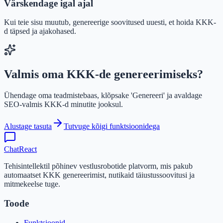
Värskendage igal ajal
Kui teie sisu muutub, genereerige soovitused uuesti, et hoida KKK-
d täpsed ja ajakohased.
Valmis oma KKK-de genereerimiseks?
Ühendage oma teadmistebaas, klõpsake 'Genereeri' ja avaldage
SEO-valmis KKK-d minutite jooksul.
Alustage tasuta
Tutvuge kõigi funktsioonidega
ChatReact
Tehisintellektil põhinev vestlusrobotide platvorm, mis pakub
automaatset KKK genereerimist, nutikaid täiustussoovitusi ja
mitmekeelse tuge.
Toode
Funktsioonid