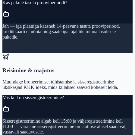
Kas pakute tasuta prooviperioodi?
Jah — iga plaaniga kaasneb 14-päevane tasuta prooviperiood,
krediitkaarti ei nõuta ning saate igal ajal üle minna tasulisele
paketile.
pricing/plans
98%
Reisimine & majutus
Muundage broneerimise, tühistamise ja sisseregistreerimise
üksikasjad KKK-ideks, mida külalised saavad koheselt leida.
Mis kell on sisseregistreerimine?
Sisseregistreerimine algab kell 15:00 ja väljaregistreerimine kell
11:00 — varajane sisseregistreerimine on taotluse alusel saadaval,
vastavalt saadavusele.