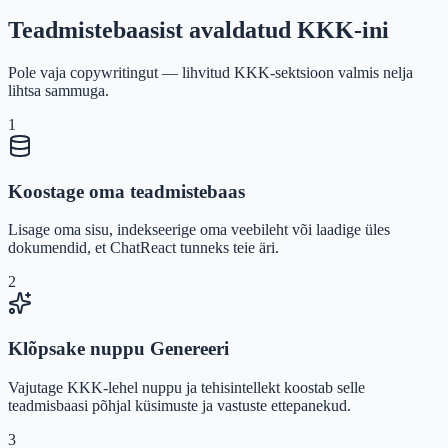
Teadmistebaasist avaldatud KKK-ini
Pole vaja copywritingut — lihvitud KKK-sektsioon valmis nelja
lihtsa sammuga.
1
Koostage oma teadmistebaas
Lisage oma sisu, indekseerige oma veebileht või laadige üles
dokumendid, et ChatReact tunneks teie äri.
2
Klõpsake nuppu Genereeri
Vajutage KKK-lehel nuppu ja tehisintellekt koostab selle
teadmisbaasi põhjal küsimuste ja vastuste ettepanekud.
3