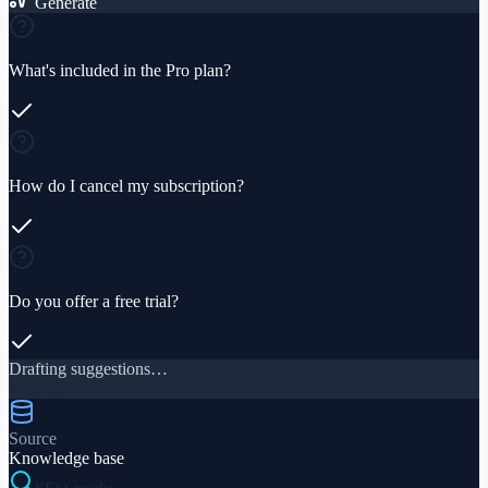
Generate
What's included in the Pro plan?
How do I cancel my subscription?
Do you offer a free trial?
Drafting suggestions…
12 ready
Source
Knowledge base