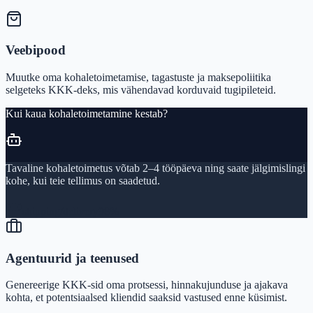
Veebipood
Muutke oma kohaletoimetamise, tagastuste ja maksepoliitika
selgeteks KKK-deks, mis vähendavad korduvaid tugipileteid.
Kui kaua kohaletoimetamine kestab?
Tavaline kohaletoimetus võtab 2–4 tööpäeva ning saate jälgimislingi
kohe, kui teie tellimus on saadetud.
shipping/delivery
98%
Agentuurid ja teenused
Genereerige KKK-sid oma protsessi, hinnakujunduse ja ajakava
kohta, et potentsiaalsed kliendid saaksid vastused enne küsimist.