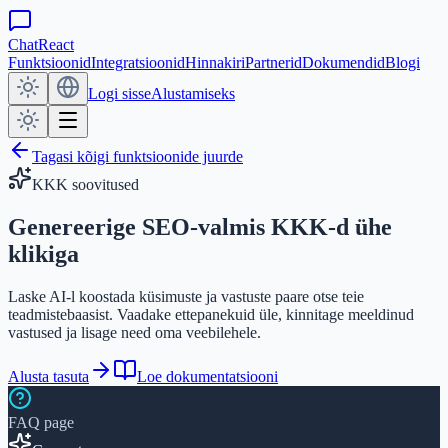
ChatReact
Funktsioonid
Integratsioonid
Hinnakiri
Partnerid
Dokumendid
Blogi
Logi sisse
Alustamiseks
Tagasi kõigi funktsioonide juurde
KKK soovitused
Genereerige SEO‑valmis KKK-d
ühe
klikiga
Laske AI-l koostada küsimuste ja vastuste paare otse teie
teadmistebaasist. Vaadake ettepanekuid üle, kinnitage meeldinud
vastused ja lisage need oma veebilehele.
Alusta tasuta
Loe dokumentatsiooni
FAQ page