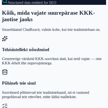
Structured data emitted for SEO
Kõik, mida vajate suurepärase KKK-
jaotise jaoks
Sisseehitatud ChatReacti, valmis kohe, kui teie teadmistebaas on.
Tehisintellekt nõudmisel
Genereerige värskeid KKK-soovitusi alati, kui neid vajate — otse
KKK-lehelt ühe nupuvajutusega.
Põhineb teie sisul
Soovitused põhinevad teie teadmistebaasil, nii et vastused
peegeldavad teie ettevõtet, mitte üldisi malltekste.