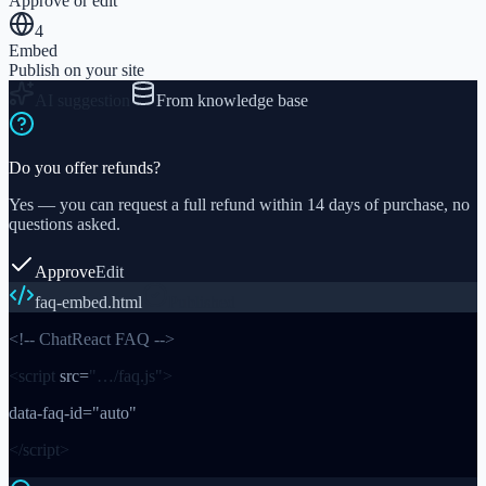
Approve or edit
4
Embed
Publish on your site
AI suggestion
From knowledge base
Do you offer refunds?
Yes — you can request a full refund within 14 days of purchase, no
questions asked.
Approve
Edit
faq-embed.html
Published
<!-- ChatReact FAQ -->
<script
src=
"…/faq.js"
>
data-faq-id=
"auto"
</script>