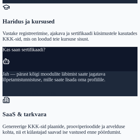
appointments/booking
98%
Haridus ja kursused
Vastake registreerimise, ajakava ja sertifikaadi küsimustele kasutades
KKK-sid, mis on loodud teie kursuse sisust.
Kas saan sertifikaadi?
Jah — pärast kõigi moodulite läbimist saate jagatava
lõpetamistunnistuse, mille saate lisada oma profiilile.
courses/certificates
98%
SaaS & tarkvara
Genereerige KKK-sid plaanide, prooviperioodide ja arvelduse
kohta, nii et külastajad saavad ise vastused enne pöördumist.