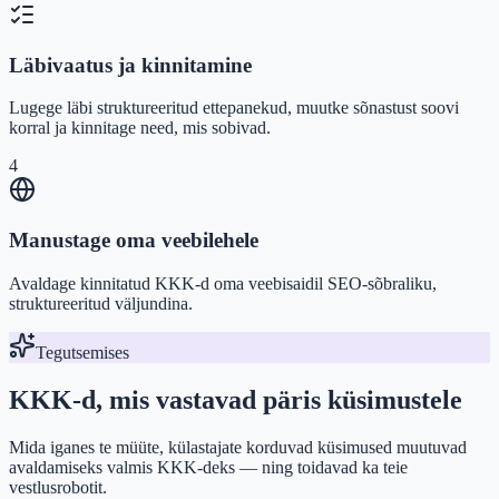
Läbivaatus ja kinnitamine
Lugege läbi struktureeritud ettepanekud, muutke sõnastust soovi
korral ja kinnitage need, mis sobivad.
4
Manustage oma veebilehele
Avaldage kinnitatud KKK-d oma veebisaidil SEO-sõbraliku,
struktureeritud väljundina.
Tegutsemises
KKK-d, mis vastavad päris küsimustele
Mida iganes te müüte, külastajate korduvad küsimused muutuvad
avaldamiseks valmis KKK-deks — ning toidavad ka teie
vestlusrobotit.