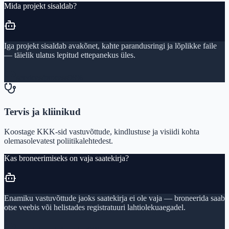
Mida projekt sisaldab?
Iga projekt sisaldab avakõnet, kahte parandusringi ja lõplikke faile
— täielik ulatus lepitud ettepanekus üles.
services/process
98%
Tervis ja kliinikud
Koostage KKK-sid vastuvõttude, kindlustuse ja visiidi kohta
olemasolevatest poliitikalehtedest.
Kas broneerimiseks on vaja saatekirja?
Enamiku vastuvõttude jaoks saatekirja ei ole vaja — broneerida saab
otse veebis või helistades registratuuri lahtiolekuaegadel.