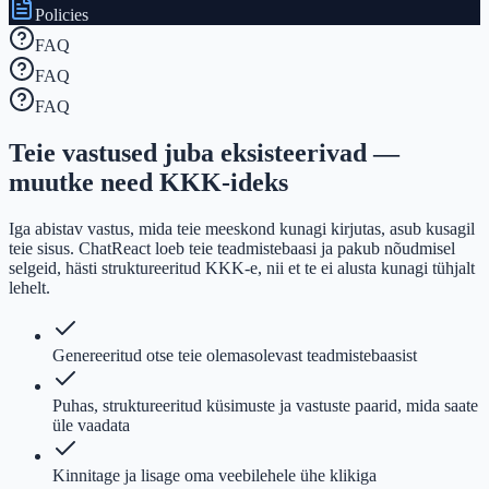
Policies
FAQ
FAQ
FAQ
Teie vastused juba eksisteerivad —
muutke need KKK-ideks
Iga abistav vastus, mida teie meeskond kunagi kirjutas, asub kusagil
teie sisus. ChatReact loeb teie teadmistebaasi ja pakub nõudmisel
selgeid, hästi struktureeritud KKK-e, nii et te ei alusta kunagi tühjalt
lehelt.
Genereeritud otse teie olemasolevast teadmistebaasist
Puhas, struktureeritud küsimuste ja vastuste paarid, mida saate
üle vaadata
Kinnitage ja lisage oma veebilehele ühe klikiga