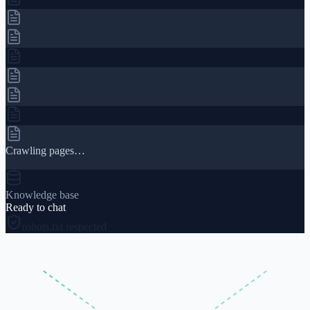
Crawling pages…
128 found
Knowledge base
Ready to chat
robots.txt respected