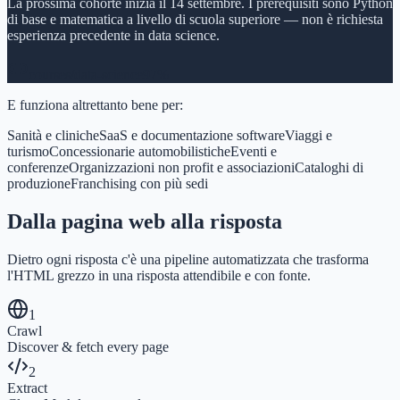
La prossima cohorte inizia il 14 settembre. I prerequisiti sono Python
di base e matematica a livello di scuola superiore — non è richiesta
esperienza precedente in data science.
courses/data-science
97%
E funziona altrettanto bene per:
Sanità e cliniche
SaaS e documentazione software
Viaggi e
turismo
Concessionarie automobilistiche
Eventi e
conferenze
Organizzazioni non profit e associazioni
Cataloghi di
produzione
Franchising con più sedi
Dalla pagina web alla risposta
Dietro ogni risposta c'è una pipeline automatizzata che trasforma
l'HTML grezzo in una risposta attendibile e con fonte.
1
Crawl
Discover & fetch every page
2
Extract