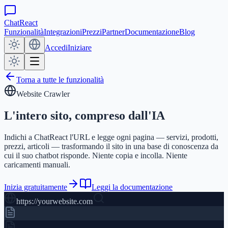
ChatReact
Funzionalità
Integrazioni
Prezzi
Partner
Documentazione
Blog
Accedi
Iniziare
Torna a tutte le funzionalità
Website Crawler
L'intero sito,
compreso dall'IA
Indichi a ChatReact l'URL e legge ogni pagina — servizi, prodotti,
prezzi, articoli — trasformando il sito in una base di conoscenza da
cui il suo chatbot risponde. Niente copia e incolla. Niente
caricamenti manuali.
Inizia gratuitamente
Leggi la documentazione
https://yourwebsite.com