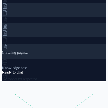
Crawling pages…
128 found
Knowledge base
Ready to chat
robots.txt respected