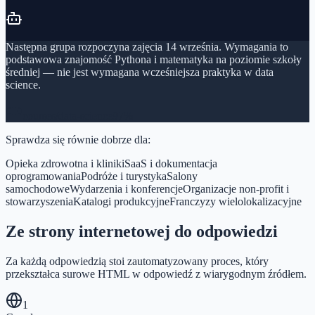
Następna grupa rozpoczyna zajęcia 14 września. Wymagania to
podstawowa znajomość Pythona i matematyka na poziomie szkoły
średniej — nie jest wymagana wcześniejsza praktyka w data
science.
courses/data-science
97%
Sprawdza się równie dobrze dla:
Opieka zdrowotna i kliniki
SaaS i dokumentacja
oprogramowania
Podróże i turystyka
Salony
samochodowe
Wydarzenia i konferencje
Organizacje non-profit i
stowarzyszenia
Katalogi produkcyjne
Franczyzy wielolokalizacyjne
Ze strony internetowej do odpowiedzi
Za każdą odpowiedzią stoi zautomatyzowany proces, który
przekształca surowe HTML w odpowiedź z wiarygodnym źródłem.
1