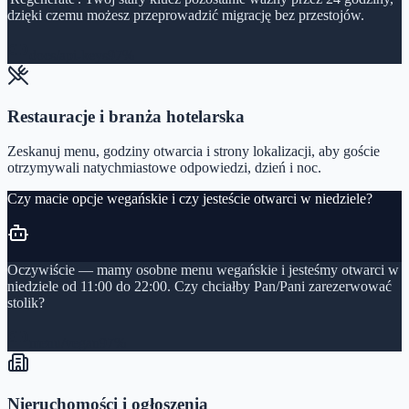
dzięki czemu możesz przeprowadzić migrację bez przestojów.
docs/api-keys
97%
Restauracje i branża hotelarska
Zeskanuj menu, godziny otwarcia i strony lokalizacji, aby goście
otrzymywali natychmiastowe odpowiedzi, dzień i noc.
Czy macie opcje wegańskie i czy jesteście otwarci w niedziele?
Oczywiście — mamy osobne menu wegańskie i jesteśmy otwarci w
niedziele od 11:00 do 22:00. Czy chciałby Pan/Pani zarezerwować
stolik?
menu/vegan
97%
Nieruchomości i ogłoszenia