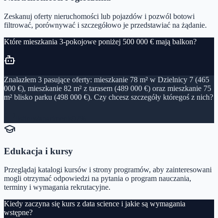
Zeskanuj oferty nieruchomości lub pojazdów i pozwól botowi
filtrować, porównywać i szczegółowo je przedstawiać na żądanie.
Które mieszkania 3‑pokojowe poniżej 500 000 € mają balkon?
Znalazłem 3 pasujące oferty: mieszkanie 78 m² w Dzielnicy 7 (465
000 €), mieszkanie 82 m² z tarasem (489 000 €) oraz mieszkanie 75
m² blisko parku (498 000 €). Czy chcesz szczegóły któregoś z nich?
listings/apartments
97%
Edukacja i kursy
Przeglądaj katalogi kursów i strony programów, aby zainteresowani
mogli otrzymać odpowiedzi na pytania o program nauczania,
terminy i wymagania rekrutacyjne.
Kiedy zaczyna się kurs z data science i jakie są wymagania
wstępne?