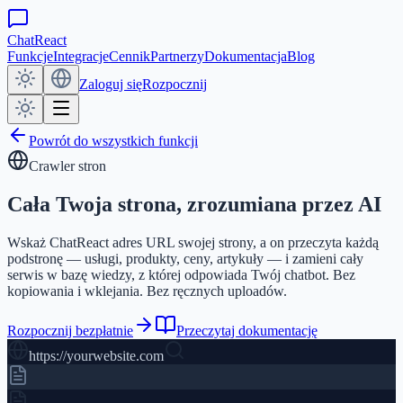
ChatReact
Funkcje
Integracje
Cennik
Partnerzy
Dokumentacja
Blog
Zaloguj się
Rozpocznij
Powrót do wszystkich funkcji
Crawler stron
Cała Twoja strona,
zrozumiana przez AI
Wskaż ChatReact adres URL swojej strony, a on przeczyta każdą
podstronę — usługi, produkty, ceny, artykuły — i zamieni cały
serwis w bazę wiedzy, z której odpowiada Twój chatbot. Bez
kopiowania i wklejania. Bez ręcznych uploadów.
Rozpocznij bezpłatnie
Przeczytaj dokumentację
https://yourwebsite.com