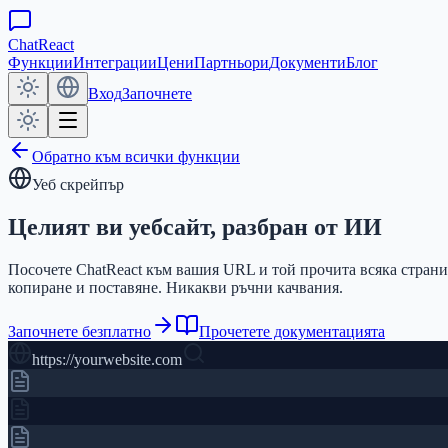
ChatReact
Функции
Интеграции
Цени
Партньори
Документи
Блог
Вход
Започнете
Обратно към всички функции
Уеб скрейпър
Целият ви уебсайт,
разбран от ИИ
Посочете ChatReact към вашия URL и той прочита всяка страниц
копиране и поставяне. Никакви ръчни качвания.
Започнете безплатно
Прочетете документацията
https://yourwebsite.com