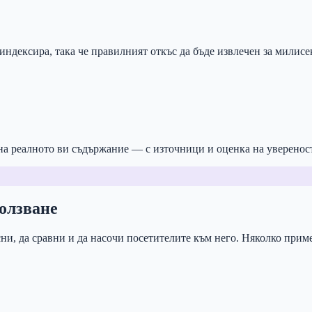
 индексира, така че правилният откъс да бъде извлечен за милисе
 на реалното ви съдържание — с източници и оценка на увереност
олзване
сни, да сравни и да насочи посетителите към него. Няколко прим