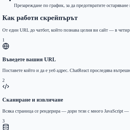
Презареждане по график, за да предотвратите остаряване 
Как работи скрейпърът
От един URL до чатбот, който познава целия ви сайт — в чети
1
Въведете вашия URL
Поставете който и да е уеб адрес. ChatReact проследява вътреш
2
Сканиране и извличане
Всяка страница се рендерира — дори тези с много JavaScript —
3