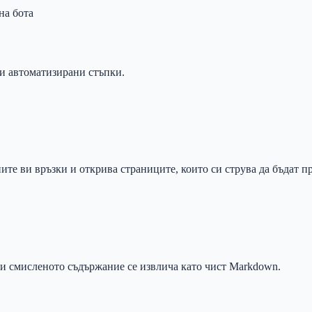
на бота
ри автоматизирани стъпки.
ните ви връзки и открива страниците, които си струва да бъдат п
 и смисленото съдържание се извлича като чист Markdown.