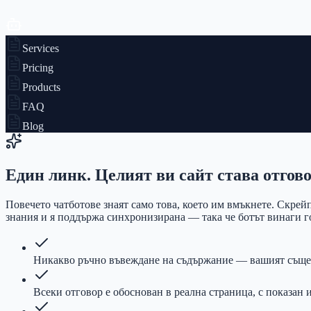
Services
Pricing
Products
FAQ
Blog
Един линк. Целият ви сайт става отгово
Повечето чатботове знаят само това, което им вмъкнете. Скрейп
знания и я поддържа синхронизирана — така че ботът винаги г
Никакво ръчно въвеждане на съдържание — вашият същест
Всеки отговор е обоснован в реална страница, с показан 