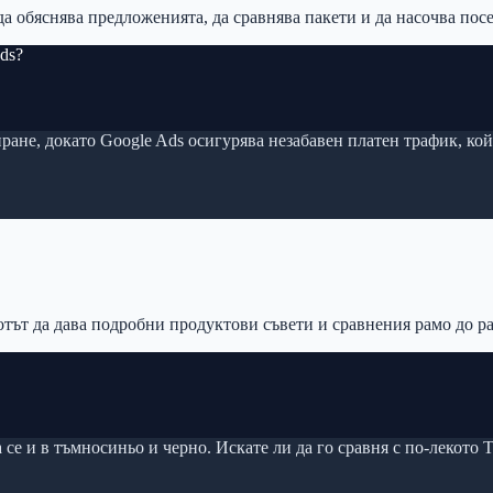
да обяснява предложенията, да сравнява пакети и да насочва по
ds?
ане, докато Google Ads осигурява незабавен платен трафик, ко
отът да дава подробни продуктови съвети и сравнения рамо до р
 се и в тъмносиньо и черно. Искате ли да го сравня с по-лекото T