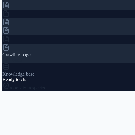
Crawling pages…
128 found
Knowledge base
Ready to chat
robots.txt respected