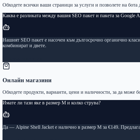
Обходете всички ваши страници за услуги и позволете на бота 
Каква е разликата между вашия SEO пакет и пакета за Google A
Нашият SEO пакет е насочен към дългосрочно органично класир
комбинират и двете.
services/seo
97%
Онлайн магазини
Обходете продукти, варианти, цени и наличности, за да може б
Имате ли тази яке в размер M и колко струва?
Да — Alpine Shell Jacket е налично в размер M за €149. Предлага