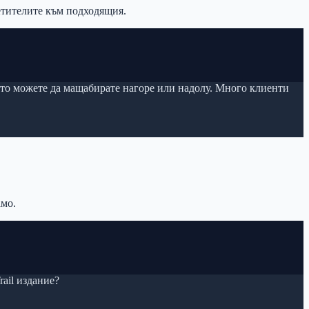
сетителите към подходящия.
йто можете да мащабирате нагоре или надолу. Много клиенти
амо.
rail издание?