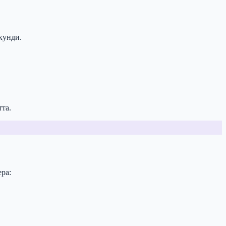
кунди.
та.
ера: