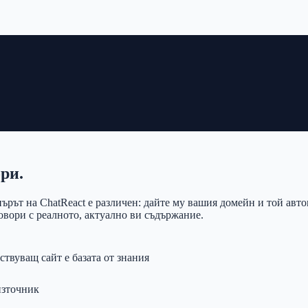
ри.
ърът на ChatReact е различен: дайте му вашия домейн и той авто
овори с реалното, актуално ви съдържание.
вуващ сайт е базата от знания
източник