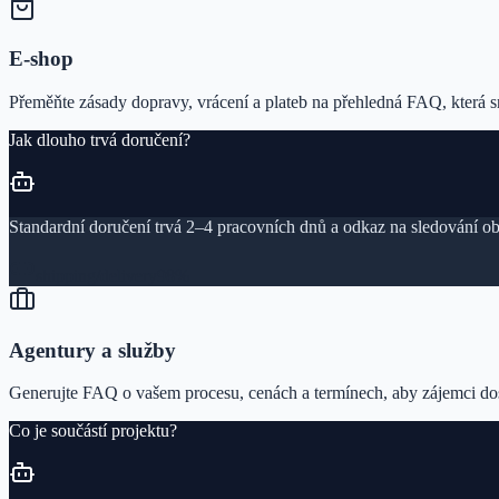
E‑shop
Přeměňte zásady dopravy, vrácení a plateb na přehledná FAQ, která s
Jak dlouho trvá doručení?
Standardní doručení trvá 2–4 pracovních dnů a odkaz na sledování ob
shipping/delivery
98%
Agentury a služby
Generujte FAQ o vašem procesu, cenách a termínech, aby zájemci dosta
Co je součástí projektu?