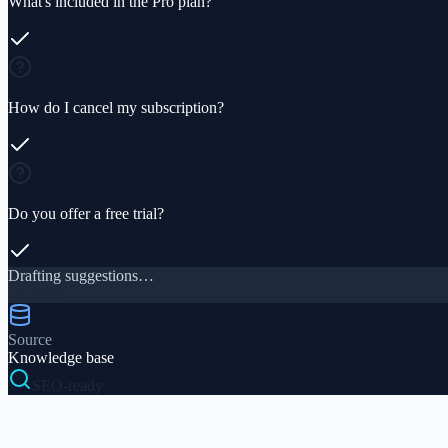
What's included in the Pro plan?
How do I cancel my subscription?
Do you offer a free trial?
Drafting suggestions…
12 ready
Source
Knowledge base
SEO-ready