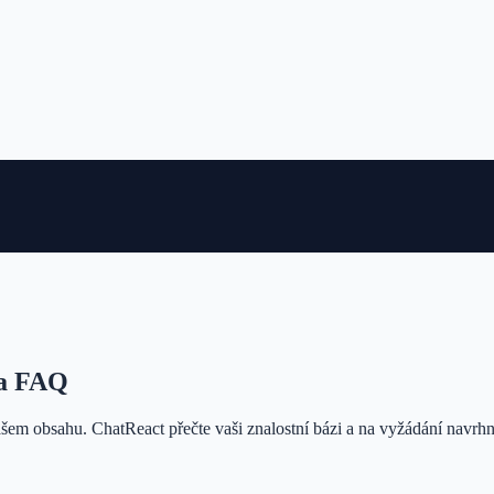
na FAQ
šem obsahu. ChatReact přečte vaši znalostní bázi a na vyžádání navrhn