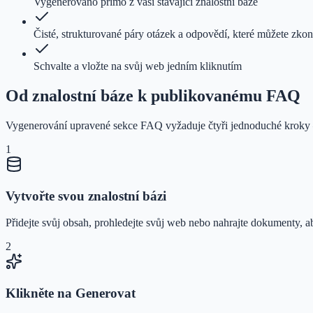
Vygenerováno přímo z vaší stávající znalostní báze
Čisté, strukturované páry otázek a odpovědí, které můžete zkon
Schvalte a vložte na svůj web jedním kliknutím
Od znalostní báze k publikovanému FAQ
Vygenerování upravené sekce FAQ vyžaduje čtyři jednoduché kroky 
1
Vytvořte svou znalostní bázi
Přidejte svůj obsah, prohledejte svůj web nebo nahrajte dokumenty, 
2
Klikněte na Generovat