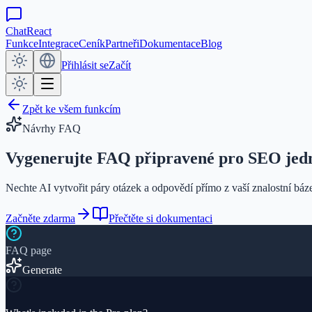
ChatReact
Funkce
Integrace
Ceník
Partneři
Dokumentace
Blog
Přihlásit se
Začít
Zpět ke všem funkcím
Návrhy FAQ
Vygenerujte FAQ připravené pro SEO
jed
Nechte AI vytvořit páry otázek a odpovědí přímo z vaší znalostní báze. 
Začněte zdarma
Přečtěte si dokumentaci
FAQ page
Generate