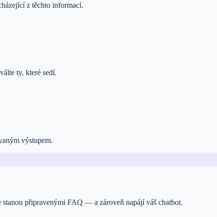
ázející z těchto informací.
lte ty, které sedí.
ovaným výstupem.
 se stanou připravenými FAQ — a zároveň napájí váš chatbot.