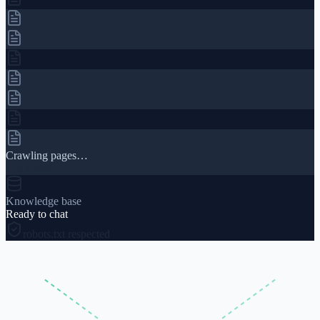
Crawling pages…
128 found
Knowledge base
Ready to chat
robots.txt respected