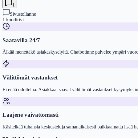
1
Sivustollanne
1 koodirivi
Saatavilla 24/7
Älkää menettäkö asiakaskyselyitä. Chatbotinne palvelee ympäri vuor
Välittömät vastaukset
Ei enää odottelua. Asiakkaat saavat välittömät vastaukset kysymyksiin
Laajene vaivattomasti
Käsitelkää tuhansia keskusteluja samanaikaisesti palkkaamatta lisää h