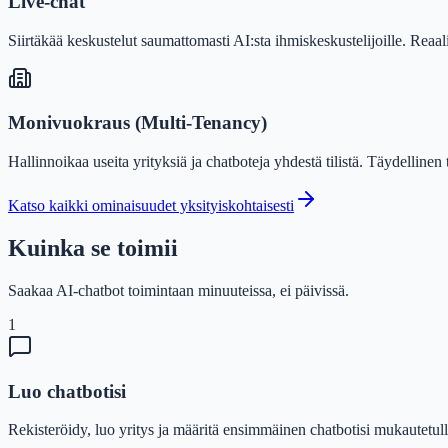
Live-chat
Siirtäkää keskustelut saumattomasti AI:sta ihmiskeskustelijoille. Reaa
Monivuokraus (Multi-Tenancy)
Hallinnoikaa useita yrityksiä ja chatboteja yhdestä tilistä. Täydellinen 
Katso kaikki ominaisuudet yksityiskohtaisesti
Kuinka se toimii
Saakaa AI-chatbot toimintaan minuuteissa, ei päivissä.
1
Luo chatbotisi
Rekisteröidy, luo yritys ja määritä ensimmäinen chatbotisi mukautetulla