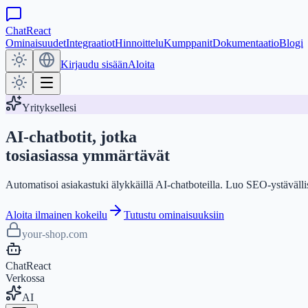
ChatReact
Ominaisuudet
Integraatiot
Hinnoittelu
Kumppanit
Dokumentaatio
Blogi
Kirjaudu sisään
Aloita
Yrityksellesi
AI-chatbotit, jotka
tosiasiassa ymmärtävät
Automatisoi asiakastuki älykkäillä AI-chatboteilla. Luo SEO-ystävällisi
Aloita ilmainen kokeilu
Tutustu ominaisuuksiin
your-shop.com
ChatReact
Verkossa
AI