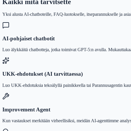
Kaikki mitä tarvitsette
Yksi alusta AI-chatboteille, FAQ-luotokselle, itseparannukselle ja as
AI-pohjaiset chatbotit
Luo älykkäitä chatbotteja, jotka toimivat GPT-5:n avulla. Mukauttaka
UKK-ehdotukset (AI tarvittaessa)
Luo UKK-ehdotuksia tekoälyllä painikkeella tai Parannusagentin kaut
Improvement Agent
Kun vastaukset merkitään virheellisiksi, meidän AI-agenttimme analys