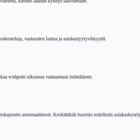
svaihetta, kunnes laadun kynnys saavutetaan.
eskusteluja, vastausten laatua ja asiakastyytyväisyyttä.
atkaa widgetin ulkoasua vastaamaan brändiänne.
oskapostin automaattisesti. Keskittäkää huomio todellisiin asiakaskysely