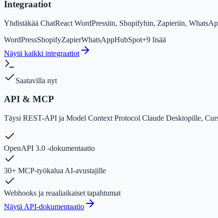
Integraatiot
Yhdistäkää ChatReact WordPressiin, Shopifyhin, Zapieriin, WhatsApp
WordPress
Shopify
Zapier
WhatsApp
HubSpot
+9
lisää
Näytä kaikki integraatiot
Saatavilla nyt
API & MCP
Täysi REST-API ja Model Context Protocol Claude Desktopille, Cursori
OpenAPI 3.0 -dokumentaatio
30+ MCP-työkalua AI-avustajille
Webhooks ja reaaliaikaiset tapahtumat
Näytä API-dokumentaatio