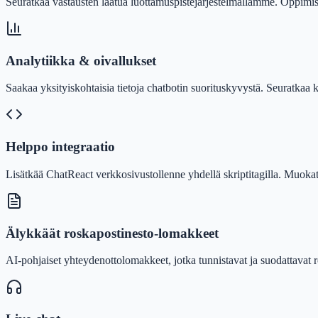
Seuratkaa vastausten laatua luottamuspistejärjestelmällämme. Oppimi
Analytiikka & oivallukset
Saakaa yksityiskohtaisia tietoja chatbotin suorituskyvystä. Seuratkaa k
Helppo integraatio
Lisätkää ChatReact verkkosivustollenne yhdellä skriptitagilla. Muok
Älykkäät roskapostinesto-lomakkeet
AI-pohjaiset yhteydenottolomakkeet, jotka tunnistavat ja suodattavat r