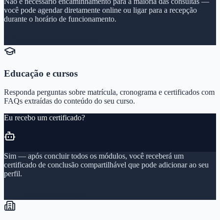
Não é necessário encaminhamento para a maioria das consultas —
você pode agendar diretamente online ou ligar para a recepção
durante o horário de funcionamento.
appointments/booking
98%
Educação e cursos
Responda perguntas sobre matrícula, cronograma e certificados com
FAQs extraídas do conteúdo do seu curso.
Eu recebo um certificado?
Sim — após concluir todos os módulos, você receberá um
certificado de conclusão compartilhável que pode adicionar ao seu
perfil.
courses/certificates
98%