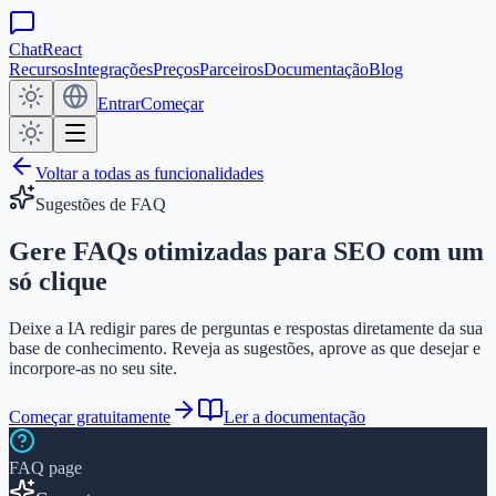
ChatReact
Recursos
Integrações
Preços
Parceiros
Documentação
Blog
Entrar
Começar
Voltar a todas as funcionalidades
Sugestões de FAQ
Gere FAQs otimizadas para SEO
com um
só clique
Deixe a IA redigir pares de perguntas e respostas diretamente da sua
base de conhecimento. Reveja as sugestões, aprove as que desejar e
incorpore-as no seu site.
Começar gratuitamente
Ler a documentação
FAQ page