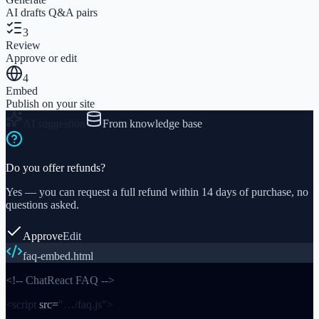
AI drafts Q&A pairs
3
Review
Approve or edit
4
Embed
Publish on your site
AI suggestion
From knowledge base
Do you offer refunds?
Yes — you can request a full refund within 14 days of purchase, no
questions asked.
Approve
Edit
faq-embed.html
Published
<!-- ChatReact FAQ -->
<script
src=
"…/faq.js"
>